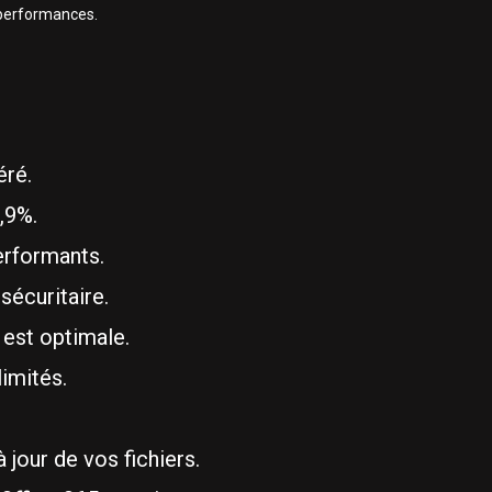
performances.
ré.
,9%.
erformants.
écuritaire.
 est optimale.
imités.
jour de vos fichiers.